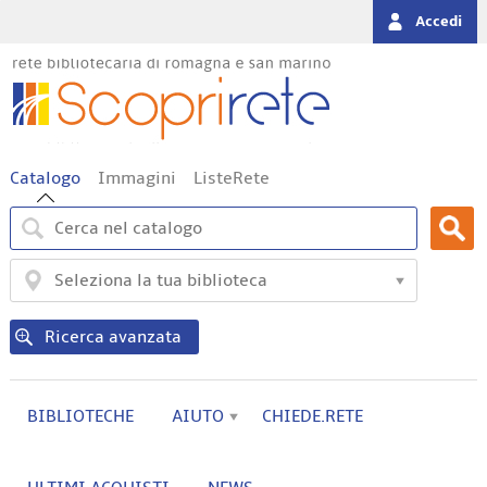
Accedi
Premi
Catalogo
Immagini
ListeRete
qui
Cerca su "Catalogo"
per
Cerca
vedere
altri
Biblioteca:
contesti
di
ricerca
Ricerca avanzata
BIBLIOTECHE
AIUTO
CHIEDE.RETE