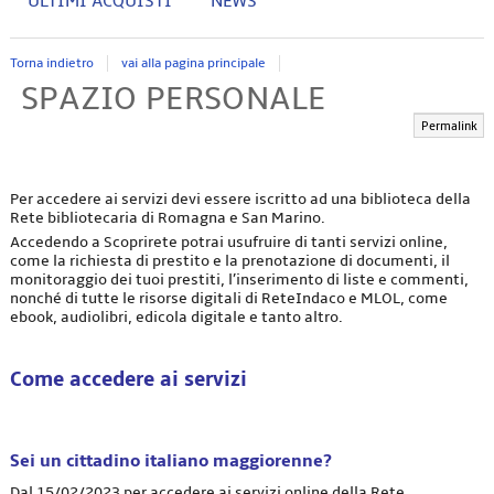
ULTIMI ACQUISTI
NEWS
Torna indietro
vai alla pagina principale
SPAZIO PERSONALE
Permalink
Per accedere ai servizi devi essere iscritto ad una biblioteca della
Rete bibliotecaria di Romagna e San Marino.
Accedendo a Scoprirete potrai usufruire di tanti servizi online,
come la richiesta di prestito e la prenotazione di documenti, il
monitoraggio dei tuoi prestiti, l’inserimento di liste e commenti,
nonché di tutte le risorse digitali di ReteIndaco e MLOL, come
ebook, audiolibri, edicola digitale e tanto altro.
Come accedere ai servizi
Sei un cittadino italiano maggiorenne?
Dal 15/02/2023 per accedere ai servizi online della Rete